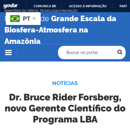
COMUNICA BR
ACESSO À INFORMAÇÃO
PARTI
MINISTÉRIO DA CIÊNCIA, TECNOLOGIA E INOVAÇÃO
IR
Programa de
Grande Escala da
PT
PARA
Biosfera-Atmosfera na
O
CONTEÚDO
Amazônia
Buscar no portal
NOTÍCIAS
Dr. Bruce Rider Forsberg,
novo Gerente Científico do
Programa LBA