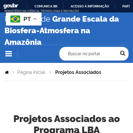
COMUNICA BR
ACESSO À INFORMAÇÃO
PARTI
MINISTÉRIO DA CIÊNCIA, TECNOLOGIA E INOVAÇÃO
IR
Programa de
Grande Escala da
PT
PARA
Biosfera-Atmosfera na
O
CONTEÚDO
Amazônia
Buscar no portal
Página inicial
Projetos Associados
Projetos Associados ao
Programa LBA