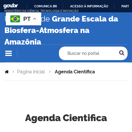
COMUNICA BR
ACESSO À INFORMAÇÃO
PARTI
MINISTÉRIO DA CIÊNCIA, TECNOLOGIA E INOVAÇÃO
IR
Programa de
Grande Escala da
PT
PARA
Biosfera-Atmosfera na
O
CONTEÚDO
Amazônia
Buscar no portal
Página inicial
Agenda Científica
Agenda Cientifica